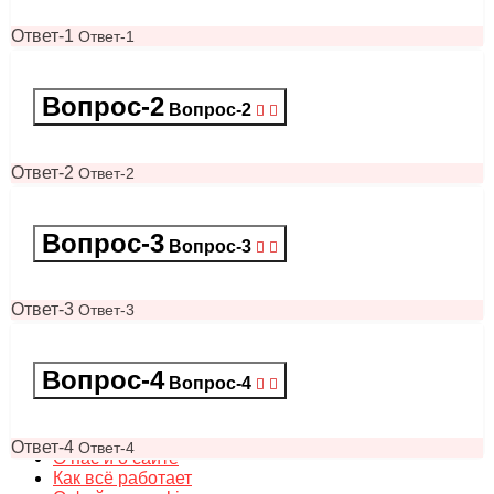
Ответ-1
Ответ-1
Вопрос-2
Вопрос-2
Ответ-2
Ответ-2
Вопрос-3
Вопрос-3
Ответ-3
Ответ-3
Вопрос-4
© 2026 SponzyRU
v7.4
, Все права защищены.
Вопрос-4
Наши правила
О приватности
Ответ-4
Ответ-4
О нас и о сайте
Как всё работает