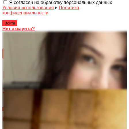
Я согласен на обработку персональных данных
Условия использования
и
Политика
конфиденциальности
Войти
Нет аккаунта?
alenasergeevna
Посмотреть всех авторов
32
0
0
Начните
32
0
alenasergeevna
зарабатывать
26
aninnyan
деньги прямо
сейчас!
32
0
0