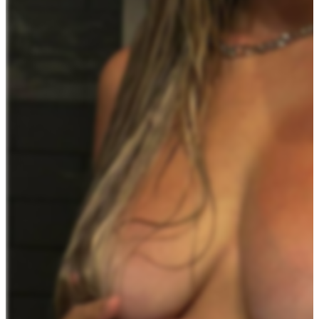
Станьте верифицированным создателем и начните
зарабатывать через 3 минуты
Кем вы себя видите?
🤩 Бьютиблогером
✴️Лицом бренда
😎 Топмоделью
😷 ЗОЖницей
🤖 Блогером
🔞 НЮ моделью
Кем вы себя видите?
🤩 Бьютиблогером
✴️Лицом бренда
😎 Топмоделью
😷 ЗОЖницей
🤖 Блогером